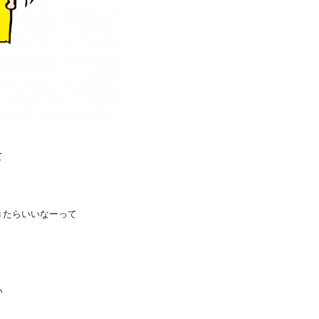
て
きたらいいなーって
い