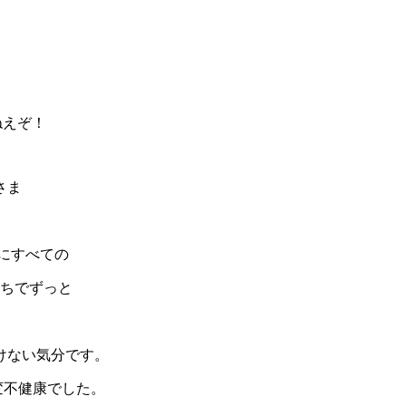
ねえぞ！
さま
にすべての
持ちでずっと
けない気分です。
変不健康でした。