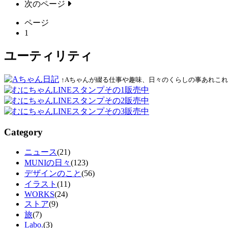
次のページ
ページ
1
ユーティリティ
↑Aちゃんが綴る仕事や趣味、日々のくらしの事あれこれ
Category
ニュース
(21)
MUNIの日々
(123)
デザインのこと
(56)
イラスト
(11)
WORKS
(24)
ストア
(9)
旅
(7)
Labo.
(3)