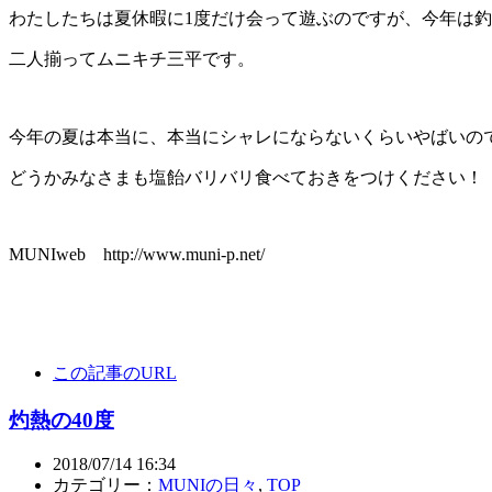
わたしたちは夏休暇に1度だけ会って遊ぶのですが、今年は
二人揃ってムニキチ三平です。
今年の夏は本当に、本当にシャレにならないくらいやばいの
どうかみなさまも塩飴バリバリ食べておきをつけください！
MUNIweb http://www.muni-p.net/
この記事のURL
灼熱の40度
2018/07/14 16:34
カテゴリー：
MUNIの日々
,
TOP